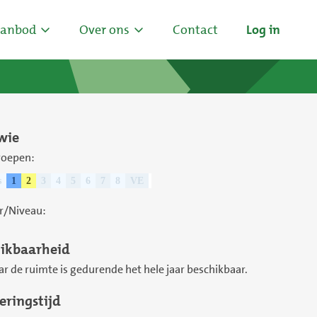
anbod
Over ons
Contact
Log in
wie
roepen:
s
1
2
3
4
5
6
7
8
VE
r/Niveau:
ikbaarheid
ar de ruimte is gedurende het hele jaar beschikbaar.
eringstijd