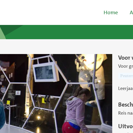
Home
A
Voor 
Voor g
Peuter
Leerjaa
Besch
Reis na
Uitvo