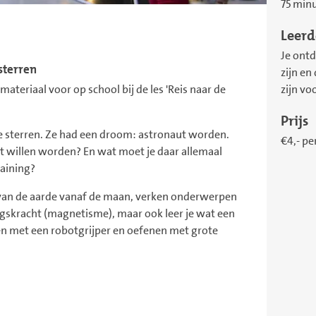
75 min
Leerd
Je ontd
sterren
zijn e
ateriaal voor op school bij de les 'Reis naar de
zijn vo
Prijs
 de sterren. Ze had een droom: astronaut worden.
€4,- pe
aut willen worden? En wat moet je daar allemaal
raining?
n van de aarde vanaf de maan, verken onderwerpen
gskracht (magnetisme), maar ook leer je wat een
en met een robotgrijper en oefenen met grote