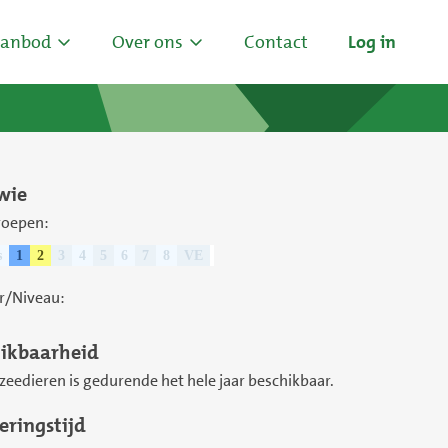
anbod
Over ons
Contact
Log in
wie
roepen:
s
1
2
3
4
5
6
7
8
VE
r/Niveau:
ikbaarheid
zeedieren is gedurende het hele jaar beschikbaar.
eringstijd