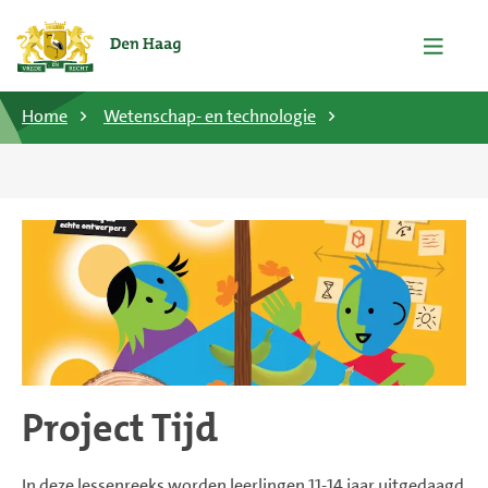
Home
Wetenschap- en technologie
Project Tijd
In deze lessenreeks worden leerlingen 11-14 jaar uitgedaagd