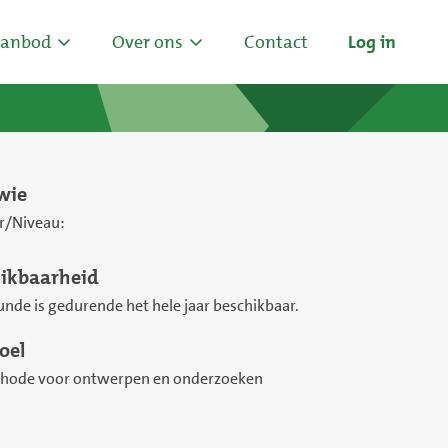
anbod
Over ons
Contact
Log in
wie
r/Niveau:
ikbaarheid
de is gedurende het hele jaar beschikbaar.
oel
hode voor ontwerpen en onderzoeken