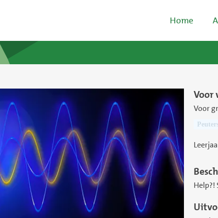
Home
A
Voor 
Voor g
Peuter
Leerjaa
Besch
Help?! 
Uitvo