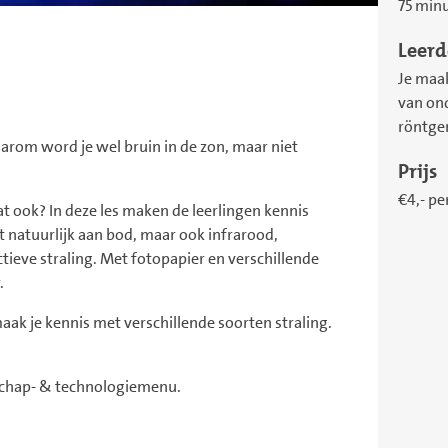
75 min
Leerd
Je maa
van ond
röntgen
aarom word je wel bruin in de zon, maar niet
Prijs
€4,- pe
t dat ook? In deze les maken de leerlingen kennis
t natuurlijk aan bod, maar ook infrarood,
ctieve straling. Met fotopapier en verschillende
.
ak je kennis met verschillende soorten straling.
nschap- & technologiemenu.