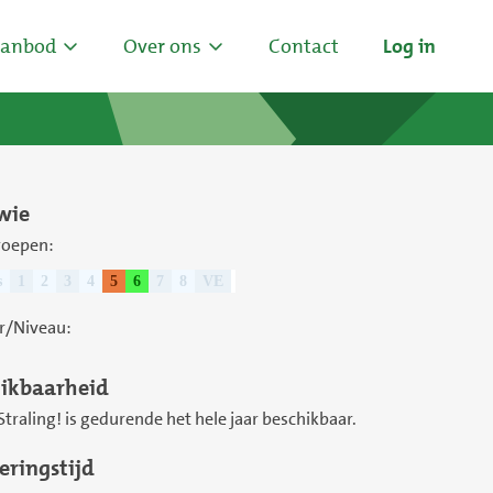
anbod
Over ons
Contact
Log in
wie
roepen:
s
1
2
3
4
5
6
7
8
VE
r/Niveau:
ikbaarheid
Straling! is gedurende het hele jaar beschikbaar.
eringstijd