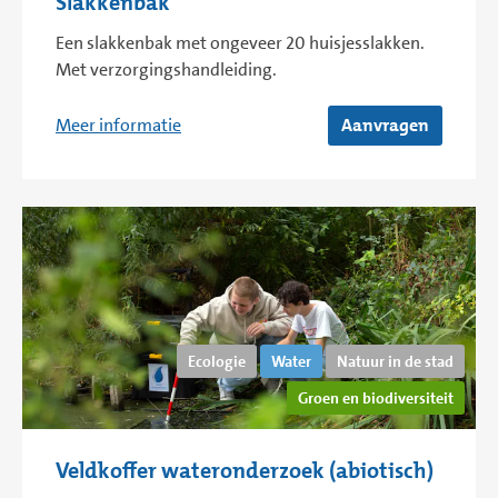
Slakkenbak
Een slakkenbak met ongeveer 20 huisjesslakken.
Met verzorgingshandleiding.
Meer informatie
Aanvragen
Ecologie
Water
Natuur in de stad
Groen en biodiversiteit
Veldkoffer wateronderzoek (abiotisch)