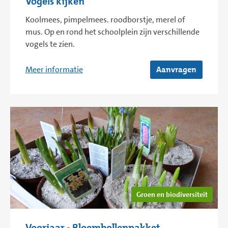
Vogels kijken
Koolmees, pimpelmees. roodborstje, merel of
mus. Op en rond het schoolplein zijn verschillende
vogels te zien.
Meer informatie
Aanvragen
Groen en biodiversiteit
Voorjaar - Bloembollenpakket