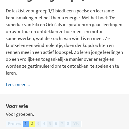
De leskist voor groep 1/2 biedt een speelse en leerzame
kennismaking met het thema energie. Met het boek 'De
superkar van Eiki en Oeki' als inspiratiebron gaan leerlingen
op avontuur en ontdekken ze hoe mens en motor
samenwerken, wat de kracht van wind is en meer. Ze
knutselen een windmolentje, doen denkopdrachten en
rennen mee in een actief loopspel. Zo leren jonge leerlingen
op een vrolijke en toegankelijke manier over energie en
worden ze gestimuleerd om te ontdekken, te spelen en te
leren.
Lees meer ...
Voor wie
Voor groepen:
Peuters
1
2
3
4
5
6
7
8
VE